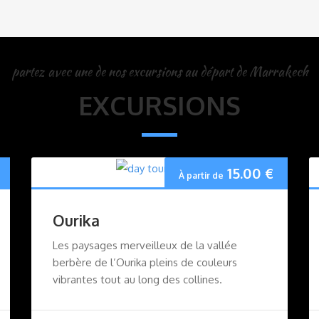
partez avec une de nos excursions au départ de Marrakech
EXCURSIONS
15.00
€
À partir de
Ourika
Les paysages merveilleux de la vallée
berbère de l’Ourika pleins de couleurs
vibrantes tout au long des collines.