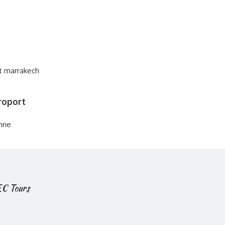
roport
nne
 EC Tours