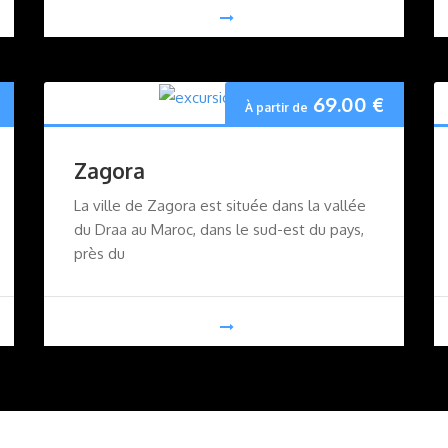
69.00
€
À partir de
Zagora
La ville de Zagora est située dans la vallée
du Draa au Maroc, dans le sud-est du pays,
près du