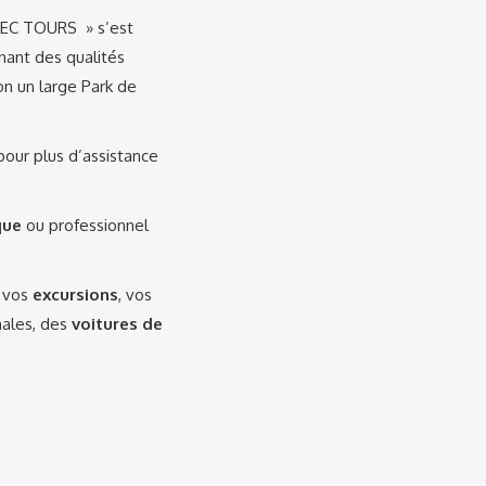
« EC TOURS » s’est
nant des qualités
on un large Park de
 pour plus d’assistance
que
ou professionnel
, vos
excursions
, vos
onales, des
voitures de