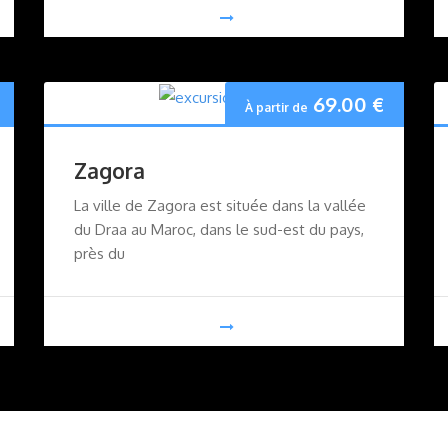
69.00
€
À partir de
Zagora
La ville de Zagora est située dans la vallée
du Draa au Maroc, dans le sud-est du pays,
près du