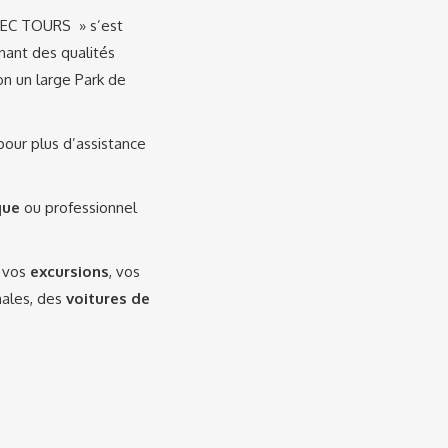
« EC TOURS » s’est
nant des qualités
on un large Park de
 pour plus d’assistance
que
ou professionnel
, vos
excursions
, vos
onales, des
voitures de