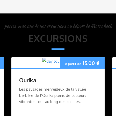
partez avec une de nos excursions au départ de Marrakech
EXCURSIONS
15.00
€
À partir de
Ourika
Les paysages merveilleux de la vallée
berbère de l’Ourika pleins de couleurs
vibrantes tout au long des collines.