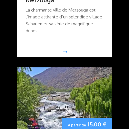
La charmante ville de Merzouga est
l’image attirante d’un splendide village
Saharien et sa série de magnifique
dunes.
15.00
€
À partir de