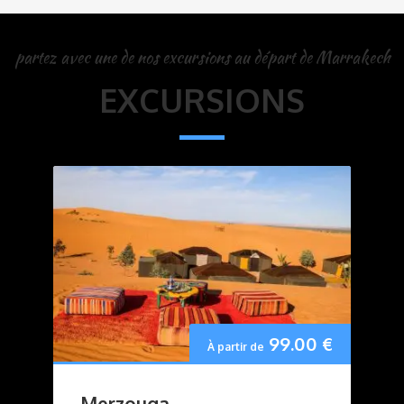
partez avec une de nos excursions au départ de Marrakech
EXCURSIONS
99.00
€
À partir de
Merzouga