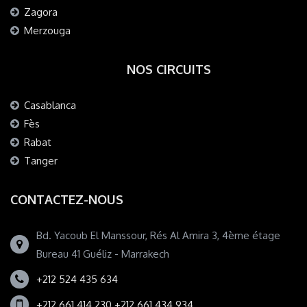
Zagora
Merzouga
NOS CIRCUITS
Casablanca
Fès
Rabat
Tanger
CONTACTEZ-NOUS
Bd. Yacoub El Manssour, Rés Al Amira 3, 4ème étage
Bureau 41 Guéliz - Marrakech
+212 524 435 634
+212 661 414 230 +212 661 434 934