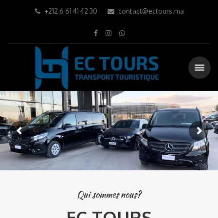
+212 6 61 41 42 30
contact@ectours.ma
Qui sommes nous?
EC TOURS