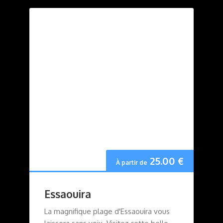
25.00
€
À partir de
Essaouira
La magnifique plage d'Essaouira vous