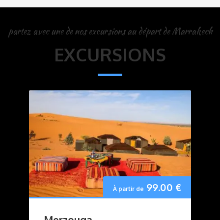
partez avec une de nos excursions au départ de Marrakech
EXCURSIONS
99.00
€
À partir de
Merzouga