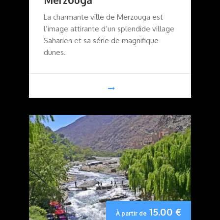
La charmante ville de Merzouga est
l’image attirante d’un splendide village
Saharien et sa série de magnifique
dunes.
15.00
€
À partir de