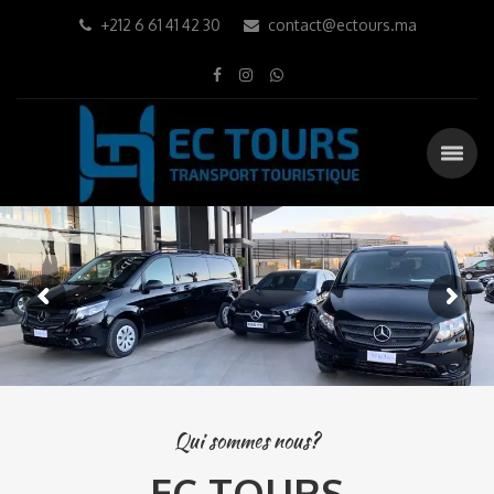
+212 6 61 41 42 30
contact@ectours.ma
Qui sommes nous?
EC TOURS