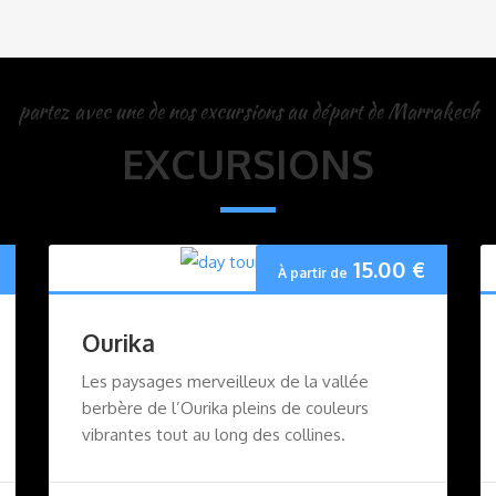
partez avec une de nos excursions au départ de Marrakech
EXCURSIONS
15.00
€
À partir de
Ourika
Les paysages merveilleux de la vallée
berbère de l’Ourika pleins de couleurs
vibrantes tout au long des collines.