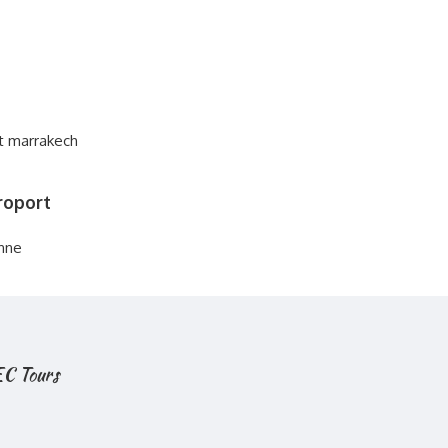
roport
nne
 EC Tours