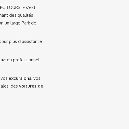
« EC TOURS » s’est
nant des qualités
on un large Park de
 pour plus d’assistance
que
ou professionnel
, vos
excursions
, vos
onales, des
voitures de