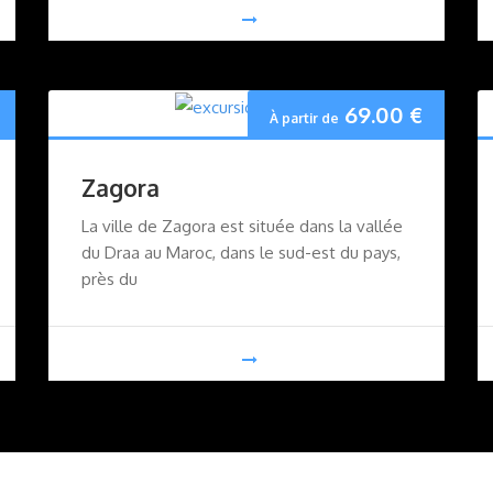
69.00
€
À partir de
Zagora
La ville de Zagora est située dans la vallée
du Draa au Maroc, dans le sud-est du pays,
près du