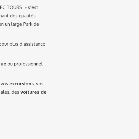
« EC TOURS » s’est
nant des qualités
on un large Park de
 pour plus d’assistance
que
ou professionnel
, vos
excursions
, vos
onales, des
voitures de