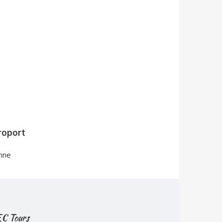
roport
nne
 EC Tours